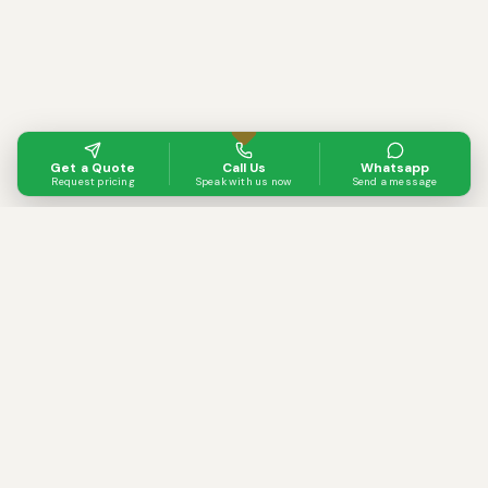
Get a Quote
Call Us
Whatsapp
Request pricing
Speak with us now
Send a message
Turkey's leading conference technology
rental company. Simultaneous
interpretation, sound systems, LED
screens and professional event solutions.
About Us